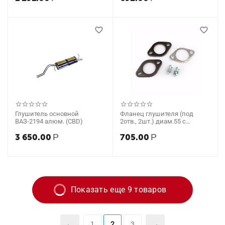
Глушитель основной
Фланец глушителя (под
ВАЗ-2194 алюм. (CBD)
2отв., 2шт.) диам.55 с
прокладкой + 2 болта (CBD)
3 650.00
Р
705.00
Р
Показать еще 9 товаров
1
2
3