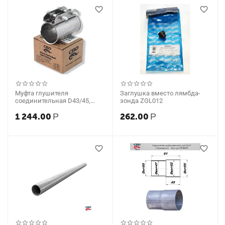
Муфта глушителя
Заглушка вместо лямбда-
соединительная D43/45,
зонда ZGL012
84мм (CBD)
1 244.00
Р
262.00
Р