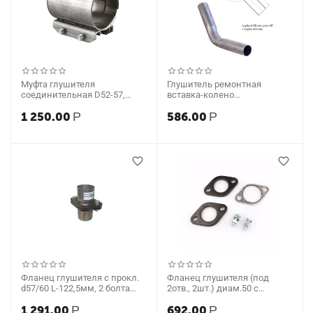
Муфта глушителя
Глушитель ремонтная
соединительная D52-57,
вставка-колено
84мм нерж. (СBD)
алюминизированная D50
1 250.00
Р
586.00
Р
угол 45 (CBD)
Фланец глушителя с прокл.
Фланец глушителя (под
d57/60 L-122,5мм, 2 болта
2отв., 2шт.) диам.50 с
(CBD)
прокладкой + 2 болта (CBD)
1 291.00
Р
692.00
Р