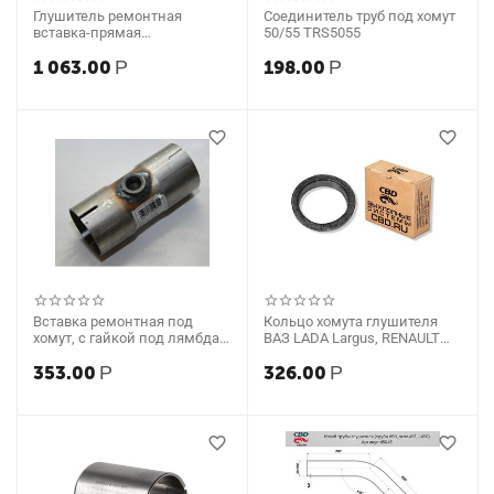
Глушитель ремонтная
Соединитель труб под хомут
вставка-прямая
50/55 TRS5055
алюминизированная D50мм
1 063.00
Р
198.00
Р
1м (CBD)
Вставка ремонтная под
Кольцо хомута глушителя
хомут, с гайкой под лямбда-
ВАЗ LADA Largus, RENAULT
зонд, d=55мм (CBD) RVD055
Logan 8кл. (CBD)
353.00
Р
326.00
Р