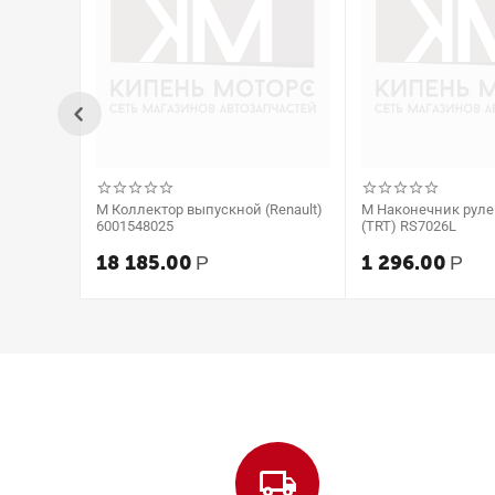
М Коллектор выпускной (Renault)
М Наконечник рул
6001548025
(TRT) RS7026L
18 185.00
1 296.00
Р
Р