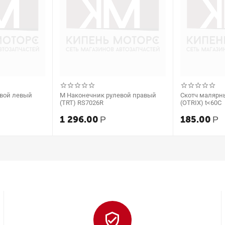
евой левый
М Наконечник рулевой правый
Скотч малярн
(TRT) RS7026R
(OTRIX) t<60C
1 296.00
185.00
Р
Р