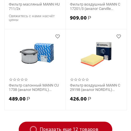
Фильтр масляный MANN HU
Фильтр воздушный MANN C
711/2x
17201/3 (аналог Carville
Racing) TR172013
Свяжитесь с нами насчёт
909.00
Р
цены
Фильтр салонный MANN CU
Фильтр воздушный MANN C
1738 (аналог NORDFIL)
29198 (аналог NORDFIL)
CN1098
AN1078
489.00
Р
426.00
Р
Показать еще 12 товаров