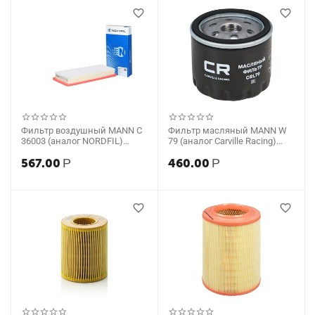
Фильтр воздушный MANN C
Фильтр масляный MANN W
36003 (аналог NORDFIL)
79 (аналог Carville Racing)
AN1181
CRL79
567.00
Р
460.00
Р