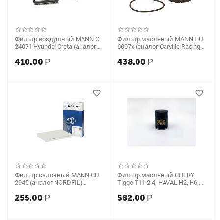
Фильтр воздушный MANN C
Фильтр масляный MANN HU
24071 Hyundai Creta (аналог
6007x (аналог Carville Racing)
NORDFIL) AN1099
CRLR6007X
410.00
Р
438.00
Р
Фильтр салонный MANN CU
Фильтр масляный CHERY
2945 (аналог NORDFIL)
Tiggo T11 2.4; HAVAL H2, H6,
CN1133
Jolion 1.5 (BIG Filter) аналог W
255.00
Р
582.00
Р
610/3 GB-1072