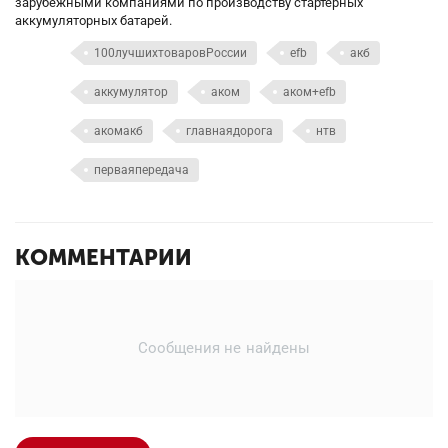
зарубежными компаниями по производству стартерных
аккумуляторных батарей.
100лучшихтоваровРоссии
efb
акб
аккумулятор
аком
аком+efb
акомакб
главнаядорога
нтв
перваяпередача
КОММЕНТАРИИ
Сообщения не найдены