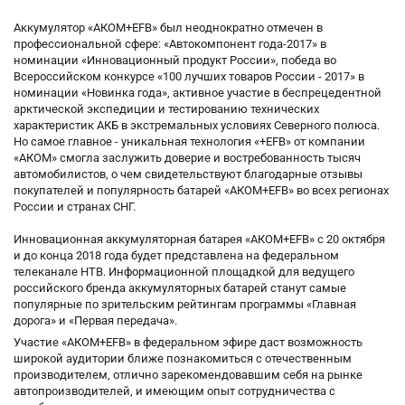
Аккумулятор «АКОМ+EFB» был неоднократно отмечен в
профессиональной сфере: «Автокомпонент года-2017» в
номинации «Инновационный продукт России», победа во
Всероссийском конкурсе «100 лучших товаров России - 2017» в
номинации «Новинка года», активное участие в беспрецедентной
арктической экспедиции и тестированию технических
характеристик АКБ в экстремальных условиях Северного полюса.
Но самое главное - уникальная технология «+EFB» от компании
«АКОМ» смогла заслужить доверие и востребованность тысяч
автомобилистов, о чем свидетельствуют благодарные отзывы
покупателей и популярность батарей «АКОМ+EFB» во всех регионах
России и странах СНГ.
Инновационная аккумуляторная батарея «АКОМ+EFB» с 20 октября
и до конца 2018 года будет представлена на федеральном
телеканале НТВ. Информационной площадкой для ведущего
российского бренда аккумуляторных батарей станут самые
популярные по зрительским рейтингам программы «Главная
дорога» и «Первая передача».
Участие «АКОМ+EFB» в федеральном эфире даст возможность
широкой аудитории ближе познакомиться с отечественным
производителем, отлично зарекомендовавшим себя на рынке
автопроизводителей, и имеющим опыт сотрудничества с